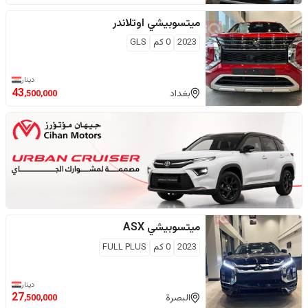
ميتسوبيشي
اوتلاندر
2023
0
كم
GLS
دينار
43
بغداد
,500,000
ميتسوبيشي
ASX
2023
0
كم
FULL PLUS
دينار
27
البصرة
,500,000