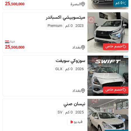
0 كم
25
البصرة
,500,000
ميتسوبيشي
اكسباندر
2023
0
كم
Premium
دينار
خصم خاص
25
بغداد
,500,000
سوزوكي
سويفت
2026
0
كم
GLX
خصم خاص
بغداد
نيسان
صني
2025
0
كم
SV
فيديو