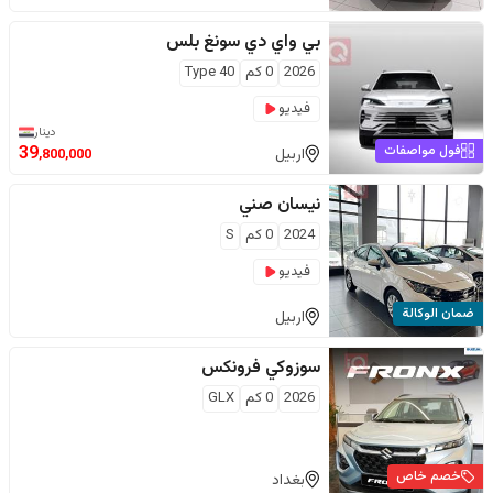
بي واي دي
سونغ بلس
2026
0
كم
Type 40
فيديو
دينار
فول مواصفات
39
اربيل
,800,000
نيسان
صني
2024
0
كم
S
فيديو
ضمان الوكالة
اربيل
سوزوكي
فرونكس
2026
0
كم
GLX
خصم خاص
بغداد