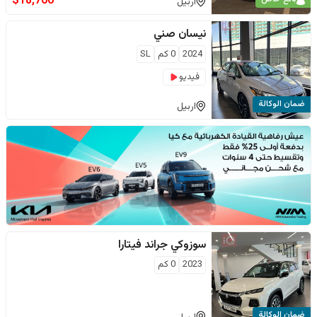
$
18,700
اربيل
نيسان
صني
2024
0
كم
SL
فيديو
ضمان الوكالة
اربيل
سوزوكي
جراند فيتارا
2023
0
كم
ضمان الوكالة