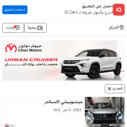
احصل على التطبيق
استخدم التطبيق
أسرع وأسهل طريقة لـ iQ Cars
العراق
بيعها
بحث
الجديد
ميتسوبيشي
اكسباندر
2023
0
كم
GLS
دينار