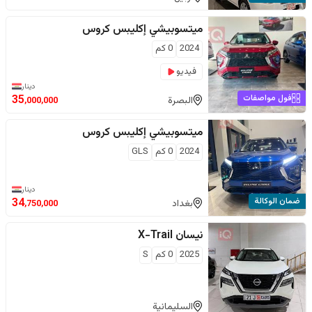
ميتسوبيشي
إكليبس كروس
2024
0
كم
فيديو
دينار
فول مواصفات
35
البصرة
,000,000
ميتسوبيشي
إكليبس كروس
2024
0
كم
GLS
دينار
ضمان الوكالة
34
بغداد
,750,000
نيسان
X-Trail
2025
0
كم
S
السليمانية