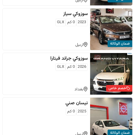
اربيل
سوزوكي
سياز
2023
0
كم
GLX
ضمان الوكالة
اربيل
سوزوكي
جراند فيتارا
2026
0
كم
GLX
خصم خاص
بغداد
نيسان
صني
2025
0
كم
ضمان الوكالة
اربيل