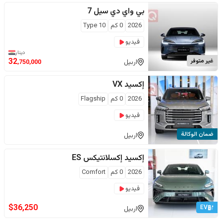
بي واي دي
سيل 7
2026
0
كم
Type 10
فيديو
دينار
غير متوفر
32
اربيل
,750,000
إكسيد
VX
2026
0
كم
Flagship
فيديو
ضمان الوكالة
اربيل
إكسيد
إكسلانتيكس ES
2026
0
كم
Comfort
فيديو
$
36,250
EV
اربيل