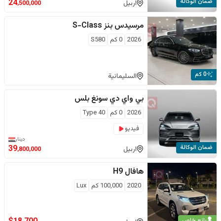
ضمان الوكالة
24
اربيل
,500,000
مرسيدس بنز
S-Class
2026
0
كم
S580
0 كم
السليمانية
بي واي دي
سونغ بلس
2026
0
كم
Type 40
فيديو
دينار
ضمان الوكالة
39
اربيل
,800,000
هافال
H9
2020
100,000
كم
Lux
بائع خاص