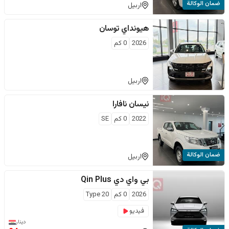
ضمان الوكالة
اربيل
هيونداي
توسان
2026
0
كم
اربيل
نيسان
نافارا
2022
0
كم
SE
ضمان الوكالة
اربيل
بي واي دي
Qin Plus
2026
0
كم
Type 20
فيديو
دينار