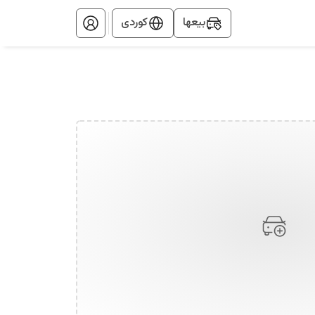
بيعها
کوردی