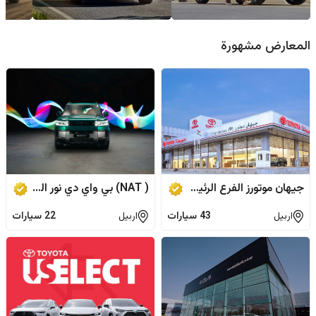
عائلية
العضلا
المعارض مشهورة
جيهان موتورز الفرع الرئيسي
( NAT) بي واي دي نور الجزيرة
اربيل
43
سيارات
اربيل
22
سيارات