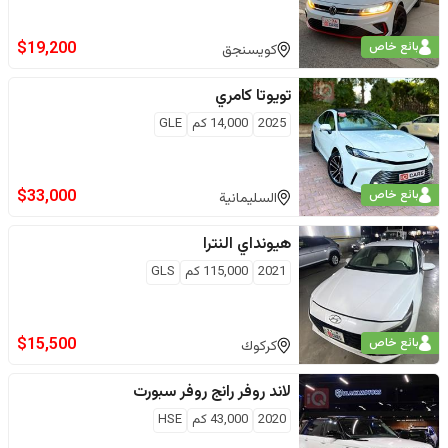
$
19,200
بائع خاص
كويسنجق
تويوتا
كامري
2025
14,000
كم
GLE
$
33,000
بائع خاص
السليمانية
هيونداي
النترا
2021
115,000
كم
GLS
$
15,500
بائع خاص
كركوك
لاند روفر
رانج روفر سبورت
2020
43,000
كم
HSE