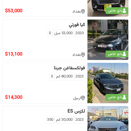
$
53,000
بائع خاص
بغداد
كيا
فورتي
2020
53,000
ميل
S
$
13,100
بائع خاص
بغداد
فولكسفاغن
جيتا
2023
80,000
كم
S
$
14,300
بائع خاص
اربيل
لكزس
ES
2023
30,000
كم
350