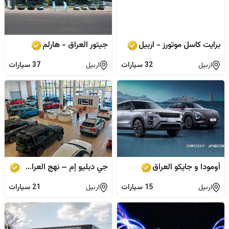
برایت کاسل موتورز - اربيل
جيتور العراق - هارلم
اربيل
32
سيارات
اربيل
37
سيارات
أومودا و جايكو العراق
جي دبليو إم – نهج العراق – أربيل
اربيل
15
سيارات
اربيل
21
سيارات