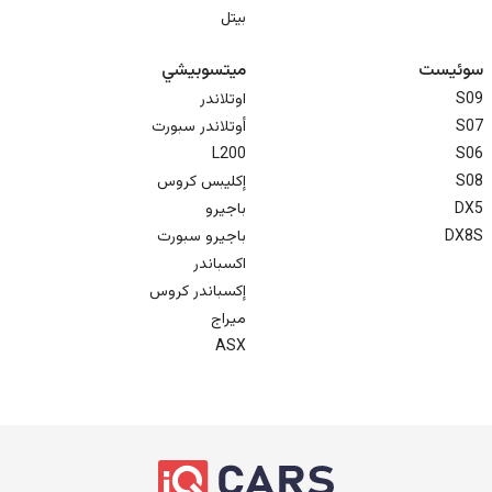
بيتل
سوئیست
ميتسوبيشي
S09
اوتلاندر
S07
أوتلاندر سبورت
L200
S06
S08
إكليبس كروس
DX5
باجيرو
DX8S
باجيرو سبورت
اكسباندر
إكسباندر كروس
ميراج
ASX