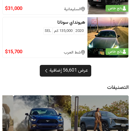
$
31,000
بائع خاص
السليمانية
هيونداي
سوناتا
2020
135,000
كم
SEL
$
15,700
بائع خاص
شط العرب
عرض 56,601 إضافية
التصنيفات
سيارات
سيارات