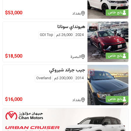
$
53,000
بائع خاص
بغداد
هيونداي
سوناتا
2024
26,000
كم
GDI Top
$
18,500
بائع خاص
البصرة
جيب
جراند شيروكي
2014
200,000
كم
Overland
$
16,000
بائع خاص
بغداد