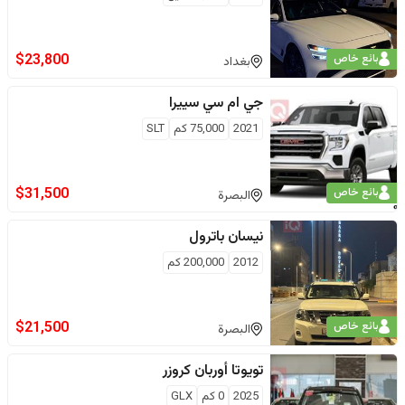
$
23,800
بائع خاص
بغداد
جي ام سي
سييرا
2021
75,000
كم
SLT
$
31,500
بائع خاص
البصرة
نيسان
باترول
2012
200,000
كم
$
21,500
بائع خاص
البصرة
تويوتا
أوربان كروزر
2025
0
كم
GLX