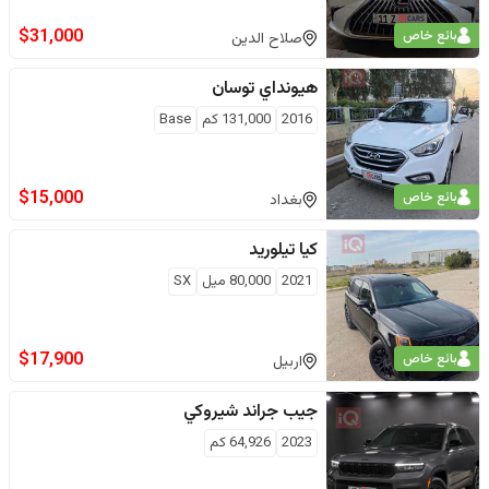
$
31,000
بائع خاص
صلاح الدين
هيونداي
توسان
2016
131,000
كم
Base
$
15,000
بائع خاص
بغداد
كيا
تيلوريد
2021
80,000
ميل
SX
$
17,900
بائع خاص
اربيل
جيب
جراند شيروكي
2023
64,926
كم