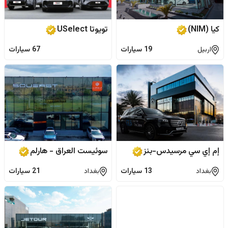
كيا (NIM)
تويوتا USelect
اربيل
19
سيارات
67
سيارات
إم إي سي مرسيدس-بنز
سوئيست العراق - هارلم
بغداد
13
سيارات
بغداد
21
سيارات