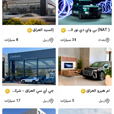
( NAT) بي واي دي نور الجزيرة
إكسيد العراق
بغداد
34
سيارات
اربيل
8
سيارات
ام هيرو العراق
جي أي سي العراق - شركة القدرة العربية
اربيل
5
سيارات
اربيل
17
سيارات