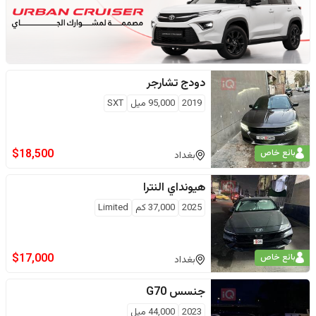
دودج
تشارجر
2019
95,000
ميل
SXT
$
18,500
بائع خاص
بغداد
هيونداي
النترا
2025
37,000
كم
Limited
$
17,000
بائع خاص
بغداد
جنسس
G70
2023
44,000
ميل