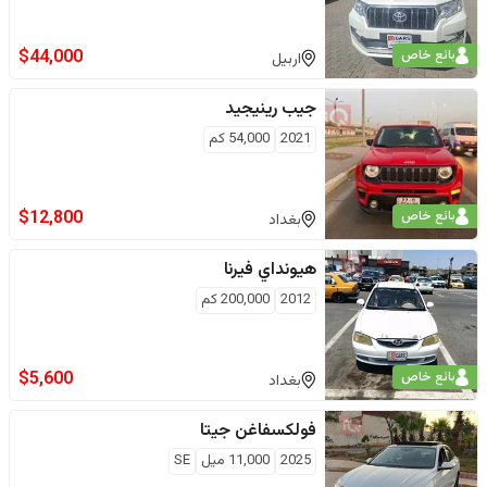
$
44,000
بائع خاص
اربيل
جيب
رينيجيد
2021
54,000
كم
$
12,800
بائع خاص
بغداد
هيونداي
فيرنا
2012
200,000
كم
$
5,600
بائع خاص
بغداد
فولكسفاغن
جيتا
2025
11,000
ميل
SE