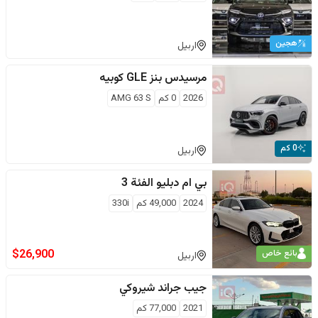
هجين
اربيل
مرسيدس بنز
GLE كوبيه
2026
0
كم
AMG 63 S
0 كم
اربيل
بي ام دبليو
الفئة 3
2024
49,000
كم
330i
$
26,900
بائع خاص
اربيل
جيب
جراند شيروكي
2021
77,000
كم