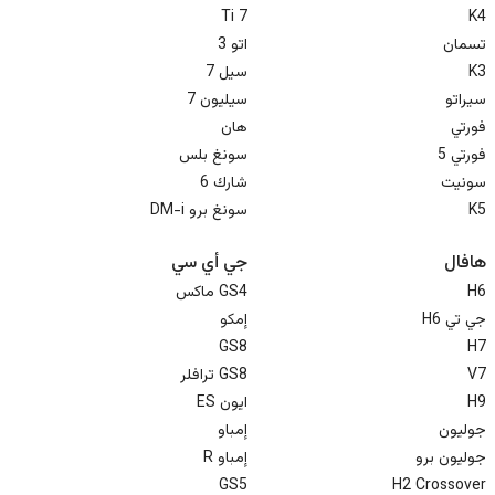
Ti 7
K4
تسمان
اتو 3
K3
سيل 7
سيراتو
سيليون 7
فورتي
هان
فورتي 5
سونغ بلس
سونيت
شارك 6
K5
هافال
جي أي سي
H6
GS4 ماكس
جي تي H6
إمكو
GS8
H7
V7
GS8 ترافلر
H9
ايون ES
جوليون
إمباو
جوليون برو
إمباو R
GS5
H2 Crossover