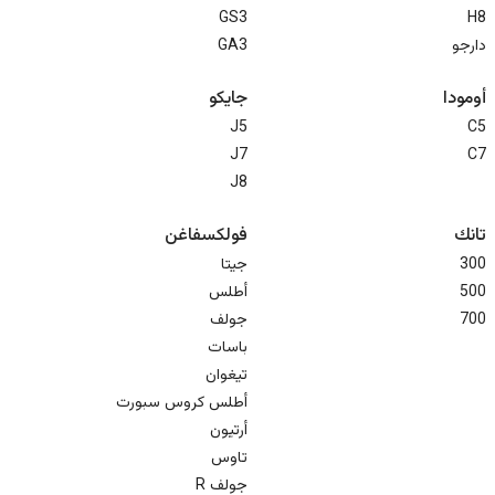
GS3
H8
دارجو
GA3
أومودا
جايكو
J5
C5
J7
C7
J8
تانك
فولكسفاغن
300
جيتا
500
أطلس
700
جولف
باسات
تيغوان
أطلس كروس سبورت
أرتيون
تاوس
جولف R