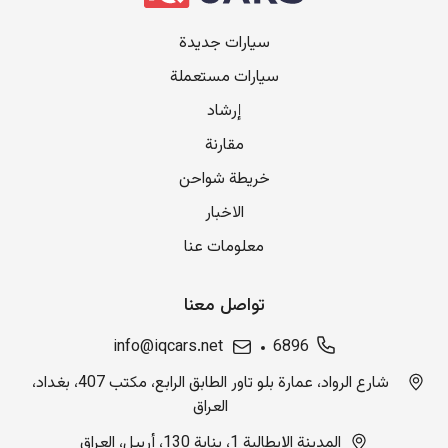
سيارات جديدة
سيارات مستعملة
إرشاد
مقارنة
خريطة شواحن
الاخبار
معلومات عنا
تواصل معنا
info@iqcars.net
6896
شارع الرواد، عمارة بلو تاور الطابق الرابع، مكتب 407، بغداد،
العراق
المدينة الإيطالية 1، بناية 130، أربيل، العراق