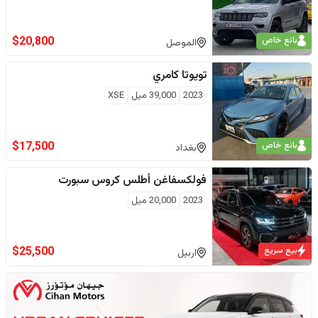
$
20,800
بائع خاص
الموصل
تويوتا
كامري
2023
39,000
ميل
XSE
$
17,500
بائع خاص
بغداد
فولكسفاغن
أطلس كروس سبورت
2023
20,000
ميل
$
25,500
بيع سريع
اربيل