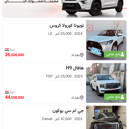
تويوتا
كورولا كروس
2024
35,000
كم
LE
دينار
بائع خاص
26
بغداد
,500,000
هافال
H9
2025
25,000
كم
TOP
دينار
بائع خاص
44
بغداد
,500,000
جي ام سي
يوكون
2023
47,600
كم
Denali