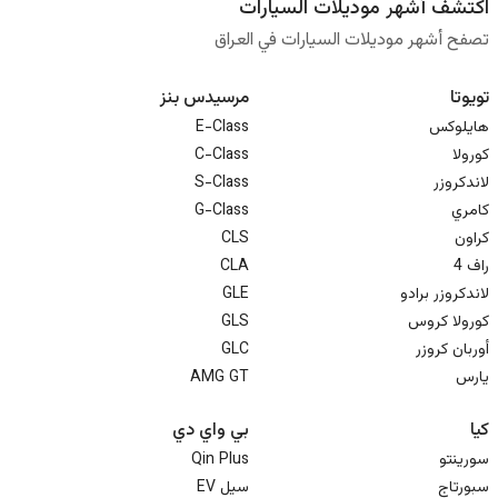
اكتشف أشهر موديلات السيارات
تصفح أشهر موديلات السيارات في العراق
تويوتا
مرسيدس بنز
هايلوكس
E-Class
كورولا
C-Class
لاندكروزر
S-Class
كامري
G-Class
كراون
CLS
راف 4
CLA
لاندكروزر برادو
GLE
كورولا كروس
GLS
أوربان كروزر
GLC
يارس
AMG GT
كيا
بي واي دي
سورينتو
Qin Plus
سبورتاج
سيل EV