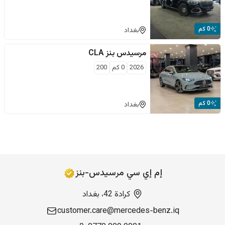
0 كم
بغداد
مرسيدس بنز
CLA
2026
0
كم
200
0 كم
بغداد
إم إي سي مرسيدس-بنز
كرادة 42، بغداد
customer.care@mercedes-benz.iq