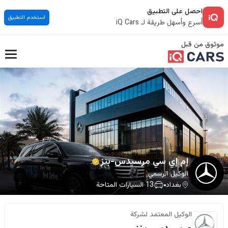
احصل على التطبيق
استخدم التطبيق
أسرع وأسهل طريقة لـ iQ Cars
موثوق من قبل
إم إي سي مرسيدس-بنز
الوكيل الرسمي
بغداد
13
السيارات المتاحة
الوكيل المعتمد لشركة